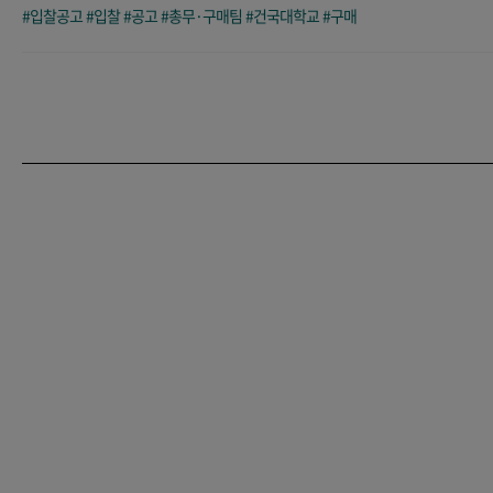
#입찰공고
#입찰
#공고
#총무·구매팀
#건국대학교
#구매