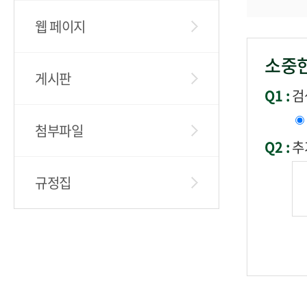
웹 페이지
소중한
게시판
Q1 :
검
첨부파일
Q2 :
추
규정집