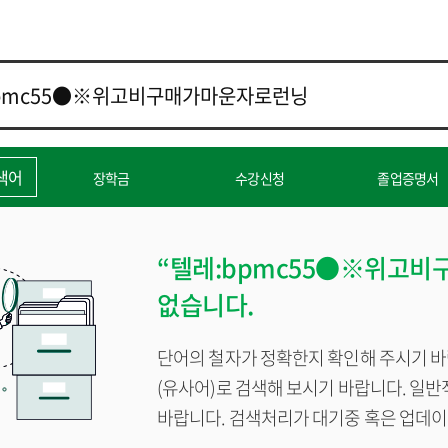
색어
장학금
수강신청
졸업증명서
학생증
학자금대출
각종 증명서발
“텔레:bpmc55●※위고비
없습니다.
단어의 철자가 정확한지 확인해 주시기 바
(유사어)로 검색해 보시기 바랍니다. 일
바랍니다. 검색처리가 대기중 혹은 업데