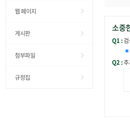
웹 페이지
소중한
게시판
Q1 :
검
첨부파일
Q2 :
추
규정집