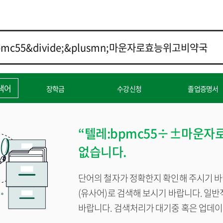
색어
장학금
수강신청
졸업증명서
학생증
학자금대출
각종 증명서발
“텔레:bpmc55÷±마운자
없습니다.
단어의 철자가 정확한지 확인해 주시기 바
(유사어)로 검색해 보시기 바랍니다. 일
바랍니다. 검색처리가 대기중 혹은 업데