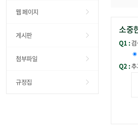
웹 페이지
소중한
게시판
Q1 :
검
첨부파일
Q2 :
추
규정집